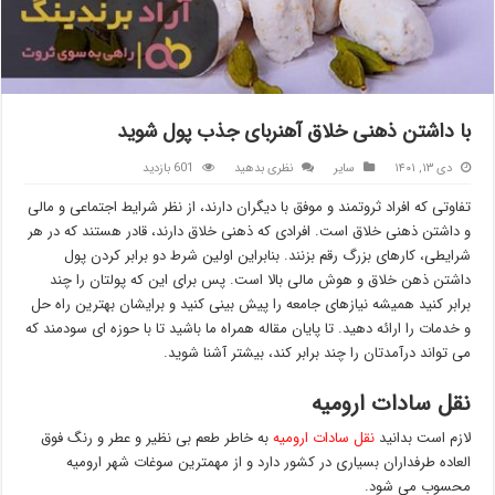
با داشتن ذهنی خلاق آهنربای جذب پول شوید
دی ۱۳, ۱۴۰۱
سایر
نظری بدهید
601 بازدید
تفاوتی که افراد ثروتمند و موفق با دیگران دارند، از نظر شرایط اجتماعی و مالی
و داشتن ذهنی خلاق است. افرادی که ذهنی خلاق دارند، قادر هستند که در هر
شرایطی، کارهای بزرگ رقم بزنند. بنابراین اولین شرط دو برابر کردن پول
داشتن ذهن خلاق و هوش مالی بالا است. پس برای این که پولتان را چند
برابر کنید همیشه نیازهای جامعه را پیش بینی کنید و برایشان بهترین راه حل
و خدمات را ارائه دهید. تا پایان مقاله همراه ما باشید تا با حوزه ای سودمند که
می تواند درآمدتان را چند برابر کند، بیشتر آشنا شوید.
نقل سادات ارومیه
لازم است بدانید
نقل سادات ارومیه
به خاطر طعم بی نظیر و عطر و رنگ فوق
العاده طرفداران بسیاری در کشور دارد و از مهمترین سوغات شهر ارومیه
محسوب می شود.